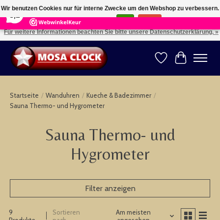
×
164
Reviews
Wir benutzen Cookies nur für interne Zwecke um den Webshop zu verbessern.
8,2
Ist das in Ordnung?
Ja
Nein
Für weitere Informationen beachten Sie bitte unsere Datenschutzerklärung. »
Kies uw taal: NL -- Wählen Sie ihre Sprache: DE -- Choose your language: EN ⇓ ⇒
Wunschzettel
Ihr Warenk
Startseite
/
Wanduhren
/
Kueche & Badezimmer
/
Sauna Thermo- und Hygrometer
Sauna Thermo- und
Hygrometer
Filter anzeigen
9
Sortieren
Am meisten