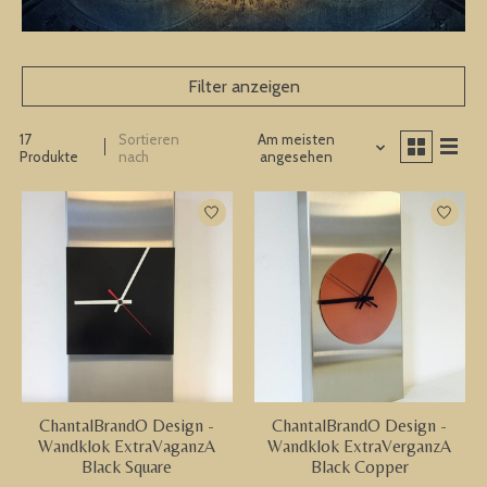
Filter anzeigen
17
Sortieren
Am meisten
Produkte
nach
angesehen
ChantalBrandO Design -
ChantalBrandO Design -
Wandklok ExtraVaganzA
Wandklok ExtraVerganzA
Black Square
Black Copper