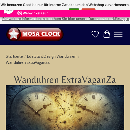
×
164
Reviews
Wir benutzen Cookies nur für interne Zwecke um den Webshop zu verbessern.
8,2
Ist das in Ordnung?
Ja
Nein
Für weitere Informationen beachten Sie bitte unsere Datenschutzerklärung. »
Kies uw taal: NL -- Wählen Sie ihre Sprache: DE -- Choose your language: EN ⇓ ⇒
Wunschzettel
Ihr Warenk
Startseite
/
Edelstahl Design Wanduhren
/
Wanduhren ExtraVaganZa
Wanduhren ExtraVaganZa