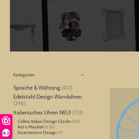
Kategorien
Sprache & Währung
(413)
Edelstahl Design Wanduhren
(246)
Italienisches Uhren NEU!
(731)
Callea Italian Design Clocks
(40)
Arti e Mestieri
(678)
Incantesimo Design
(9)
8,2