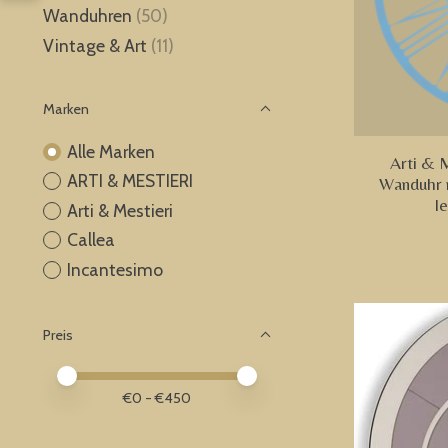
Wanduhren
(50)
Vintage & Art
(11)
Marken
Alle Marken
Arti & 
ARTI & MESTIERI
Wanduhr m
l
Arti & Mestieri
Callea
Incantesimo
Preis
Preis – Mindestwert
Price maximum value
€
0
- €
450