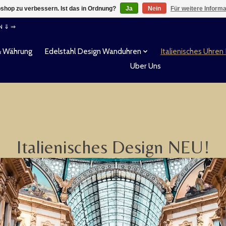
shop zu verbessern. Ist das in Ordnung?
Ja
Nein
Für weitere Inform
EN ⇓ ⇒
& Währung
Edelstahl Design Wanduhren
Italienisches Uhren
Uber Uns
Italienisches Design NEU!