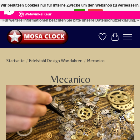
×
164
Reviews
Wir benutzen Cookies nur für interne Zwecke um den Webshop zu verbessern.
8,2
Ist das in Ordnung?
Ja
Nein
Für weitere Informationen beachten Sie bitte unsere Datenschutzerklärung. »
Kies uw taal: NL -- Wählen Sie ihre Sprache: DE -- Choose your language: EN ⇓ ⇒
Wunschzettel
Ihr Warenk
Startseite
/
Edelstahl Design Wanduhren
/
Mecanico
Mecanico