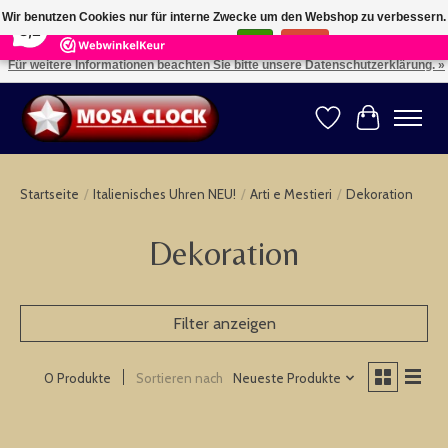
×
164
Reviews
Wir benutzen Cookies nur für interne Zwecke um den Webshop zu verbessern.
8,2
Ist das in Ordnung?
Ja
Nein
Für weitere Informationen beachten Sie bitte unsere Datenschutzerklärung. »
Kies uw taal: NL -- Wählen Sie ihre Sprache: DE -- Choose your language: EN ⇓ ⇒
Wunschzettel
Ihr Warenk
Startseite
/
Italienisches Uhren NEU!
/
Arti e Mestieri
/
Dekoration
Dekoration
Filter anzeigen
Sortieren nach
Neueste Produkte
0 Produkte