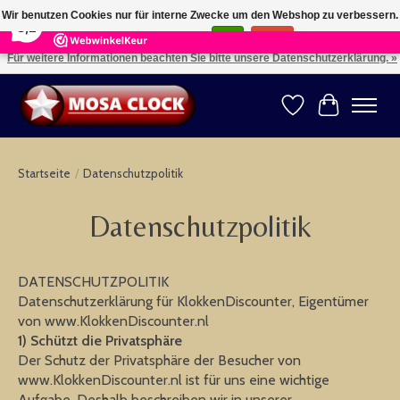
×
164
Reviews
Wir benutzen Cookies nur für interne Zwecke um den Webshop zu verbessern.
8,2
Ist das in Ordnung?
Ja
Nein
Für weitere Informationen beachten Sie bitte unsere Datenschutzerklärung. »
Kies uw taal: NL -- Wählen Sie ihre Sprache: DE -- Choose your language: EN ⇓ ⇒
Wunschzettel
Ihr Warenk
Startseite
/
Datenschutzpolitik
Datenschutzpolitik
DATENSCHUTZPOLITIK
Datenschutzerklärung für KlokkenDiscounter, Eigentümer
von www.KlokkenDiscounter.nl
1) Schützt die Privatsphäre
Der Schutz der Privatsphäre der Besucher von
www.KlokkenDiscounter.nl ist für uns eine wichtige
Aufgabe. Deshalb beschreiben wir in unserer