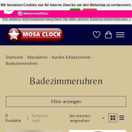
×
164
Reviews
Wir benutzen Cookies nur für interne Zwecke um den Webshop zu verbessern.
8,2
Ist das in Ordnung?
Ja
Nein
Für weitere Informationen beachten Sie bitte unsere Datenschutzerklärung. »
Kies uw taal: NL -- Wählen Sie ihre Sprache: DE -- Choose your language: EN ⇓ ⇒
Wunschzettel
Ihr Warenk
Startseite
/
Wanduhren
/
Kueche & Badezimmer
/
Badezimmeruhren
Badezimmeruhren
Filter anzeigen
11
Sortieren
Am meisten
Produkte
nach
angesehen