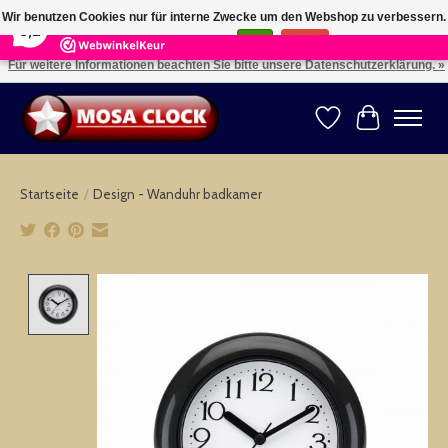
×
164
Reviews
Wir benutzen Cookies nur für interne Zwecke um den Webshop zu verbessern.
8,2
Ist das in Ordnung?
Ja
Nein
Für weitere Informationen beachten Sie bitte unsere Datenschutzerklärung. »
Kies uw taal: NL -- Wählen Sie ihre Sprache: DE -- Choose your language: EN ⇓ ⇒
Wunschzettel
Ihr Warenk
Startseite
/
Design - Wanduhr badkamer
Product image slideshow Items