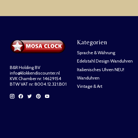
Kategorien
Sprache & Währung
Edelstahl Design Wanduhren
B&R Holding BV
Italienisches Uhren NEU!
info@klokkendiscounter.nl
Wanduhren
KVK Chamber nr: 14629154
BTW VAT nr: 8004.12.321.B01
Vintage & Art