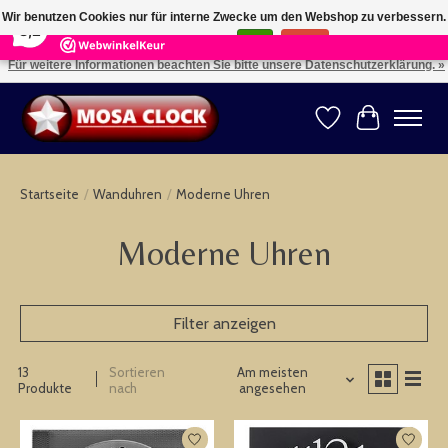
×
164
Reviews
Wir benutzen Cookies nur für interne Zwecke um den Webshop zu verbessern.
8,2
Ist das in Ordnung?
Ja
Nein
Für weitere Informationen beachten Sie bitte unsere Datenschutzerklärung. »
Kies uw taal: NL -- Wählen Sie ihre Sprache: DE -- Choose your language: EN ⇓ ⇒
Wunschzettel
Ihr Warenk
Startseite
/
Wanduhren
/
Moderne Uhren
Moderne Uhren
Filter anzeigen
13
Sortieren
Am meisten
Produkte
nach
angesehen