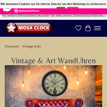
×
164
Reviews
Wir benutzen Cookies nur für interne Zwecke um den Webshop zu verbessern.
8,2
Ist das in Ordnung?
Ja
Nein
Für weitere Informationen beachten Sie bitte unsere Datenschutzerklärung. »
Kies uw taal: NL -- Wählen Sie ihre Sprache: DE -- Choose your language: EN ⇓ ⇒
Wunschzettel
Ihr Warenk
Startseite
/
Vintage & Art
Vintage & Art WandUhren