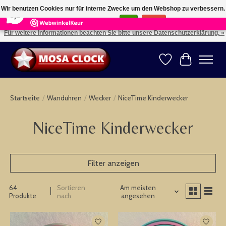
×
164
Reviews
Wir benutzen Cookies nur für interne Zwecke um den Webshop zu verbessern.
8,2
Ist das in Ordnung?
Ja
Nein
Für weitere Informationen beachten Sie bitte unsere Datenschutzerklärung. »
Kies uw taal: NL -- Wählen Sie ihre Sprache: DE -- Choose your language: EN ⇓ ⇒
Wunschzettel
Ihr Warenk
Startseite
/
Wanduhren
/
Wecker
/
NiceTime Kinderwecker
NiceTime Kinderwecker
Filter anzeigen
64
Sortieren
Am meisten
Produkte
nach
angesehen