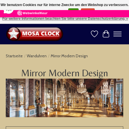
×
164
Reviews
Wir benutzen Cookies nur für interne Zwecke um den Webshop zu verbessern.
8,2
Ist das in Ordnung?
Ja
Nein
Für weitere Informationen beachten Sie bitte unsere Datenschutzerklärung. »
Kies uw taal: NL -- Wählen Sie ihre Sprache: DE -- Choose your language: EN ⇓ ⇒
Wunschzettel
Ihr Warenk
Startseite
/
Wanduhren
/
Mirror Modern Design
Mirror Modern Design