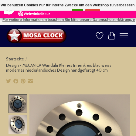
×
164
Reviews
Wir benutzen Cookies nur für interne Zwecke um den Webshop zu verbessern.
8,2
Ist das in Ordnung?
Ja
Nein
Für weitere Informationen beachten Sie bitte unsere Datenschutzerklärung. »
Kies uw taal: NL -- Wählen Sie ihre Sprache: DE -- Choose your language: EN ⇓ ⇒
Wunschzettel
Ihr Warenk
Startseite
/
Design - MECANICA Wanduhr Kleines Innenkreis blau weiss
modernes niederlandisches Design handgefertigt 40 cm
Product image slideshow Items