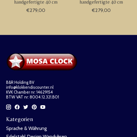
handgefertigte 40 cm
handgefertigte 40 cm
€279,00
€279,00
B&R Holding BV
info@klokkendiscounter.nl
KVK Chamber nr: 14629154
BTW VAT nr: 8004.12.321.B01
Kategorien
Sprache & Währung
Edelstahl Design Wanduhren