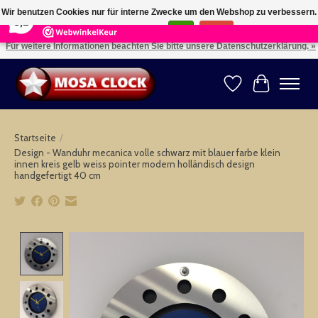
×
164
Reviews
Wir benutzen Cookies nur für interne Zwecke um den Webshop zu verbessern.
8,2
Ist das in Ordnung?
Ja
Nein
Für weitere Informationen beachten Sie bitte unsere Datenschutzerklärung. »
Kies uw taal: NL -- Wählen Sie ihre Sprache: DE -- Choose your language: EN ⇓ ⇒
Wunschzettel
Ihr Warenk
Startseite
/
Design - Wanduhr mecanica volle schwarz mit blauer farbe klein
innen kreis gelb weiss pointer modern holländisch design
handgefertigt 40 cm
Product image slideshow Items