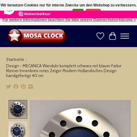
×
164
Reviews
Wir benutzen Cookies nur für interne Zwecke um den Webshop zu verbessern.
8,2
Ist das in Ordnung?
Ja
Nein
Für weitere Informationen beachten Sie bitte unsere Datenschutzerklärung. »
Kies uw taal: NL -- Wählen Sie ihre Sprache: DE -- Choose your language: EN ⇓ ⇒
Wunschzettel
Ihr Warenk
Startseite
/
Design - MECANICA Wanduhr komplett schwarz mit blauer Farbe
Kleiner Innenkreis rotes Zeiger Modern Hollandisches Design
handgefertigt 40 cm
Product image slideshow Items