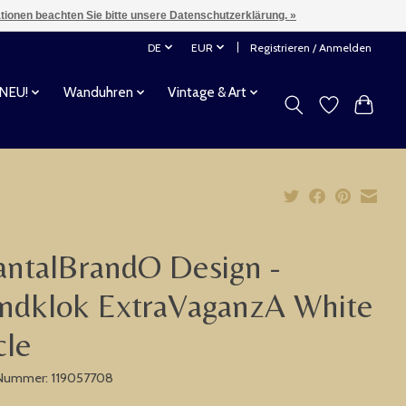
ationen beachten Sie bitte unsere Datenschutzerklärung. »
DE
EUR
Registrieren / Anmelden
 NEU!
Wanduhren
Vintage & Art
ntalBrandO Design -
ndklok ExtraVaganzA White
cle
-Nummer: 119057708