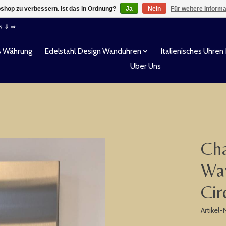
shop zu verbessern. Ist das in Ordnung?
Ja
Nein
Für weitere Inform
EN ⇓ ⇒
& Währung
Edelstahl Design Wanduhren
Italienisches Uhren
Uber Uns
Cha
Wa
Cir
Artikel