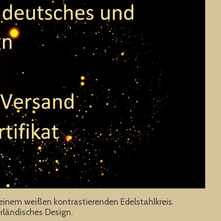
 einem weißen kontrastierenden Edelstahlkreis.
ländisches Design.