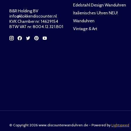
Edelstahl Design Wanduhren
B&R Holding BV
Italienisches Uhren NEU!
info@klokkendiscounter.nl
Wanduhren
KVK Chamber nr: 14629154
BTW VAT nr: 8004.12.321.B01
Vintage & Art
© Copyright 2026 www.discounterwanduhren.de - Powered by
Lightspeed