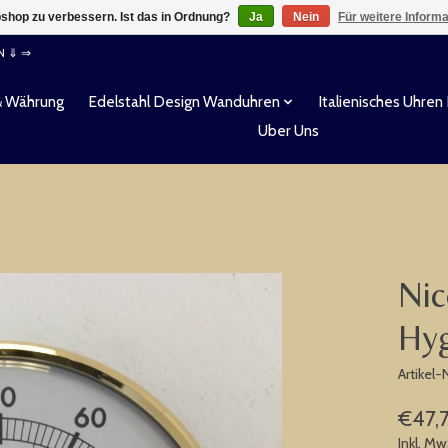
shop zu verbessern. Ist das in Ordnung?
Ja
Nein
Für weitere Inform
EN ⇓ ⇒
& Währung
Edelstahl Design Wanduhren
Italienisches Uhren
Uber Uns
Nic
Hyg
Artikel
€47,
Inkl. Mw