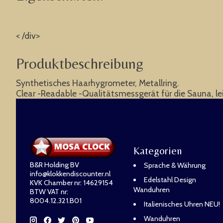
< /div>
Produktbeschreibung
Synthetisches Haarhygrometer, Metallring.
Clear -Readable -Qualitätsmessgerät für die Sauna, le
Kategorien
B&R Holding BV
Sprache & Währung
info@klokkendiscounter.nl
Edelstahl Design
KVK Chamber nr: 14629154
Wanduhren
BTW VAT nr:
8004.12.321.B01
Italienisches Uhren NEU!
Wanduhren