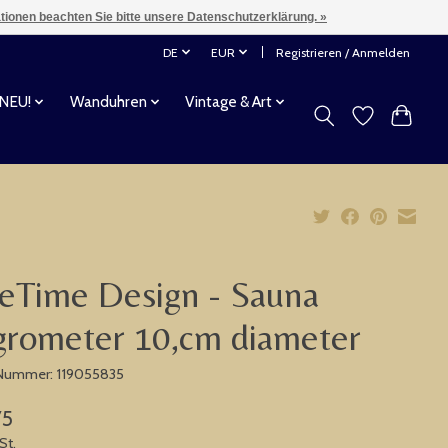
ationen beachten Sie bitte unsere Datenschutzerklärung. »
DE
EUR
Registrieren / Anmelden
 NEU!
Wanduhren
Vintage & Art
eTime Design - Sauna
rometer 10,cm diameter
-Nummer: 119055835
75
St.