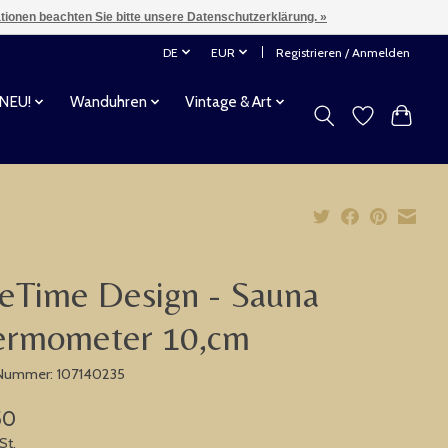
ationen beachten Sie bitte unsere Datenschutzerklärung. »
DE
EUR
Registrieren / Anmelden
 NEU!
Wanduhren
Vintage & Art
eTime Design - Sauna
ermometer 10,cm
-Nummer: 107140235
50
St.