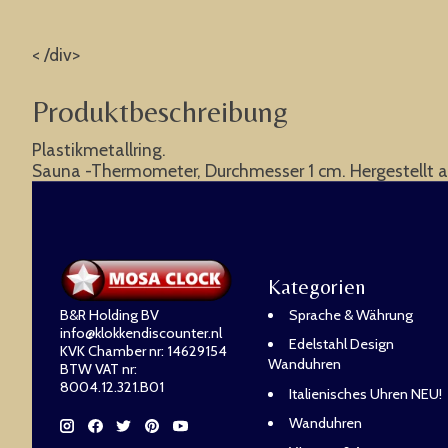
< /div>
Produktbeschreibung
Plastikmetallring.
Sauna -Thermometer, Durchmesser 1 cm. Hergestellt a
Kategorien
B&R Holding BV
Sprache & Währung
info@klokkendiscounter.nl
Edelstahl Design
KVK Chamber nr: 14629154
Wanduhren
BTW VAT nr:
8004.12.321.B01
Italienisches Uhren NEU!
Wanduhren