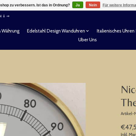
shop zu verbessern. Ist das in Ordnung?
Ja
Nein
Für weitere Inform
EN ⇓ ⇒
& Währung
Edelstahl Design Wanduhren
Italienisches Uhren
Uber Uns
Nic
Th
Artikel
€47,
Inkl. Mw