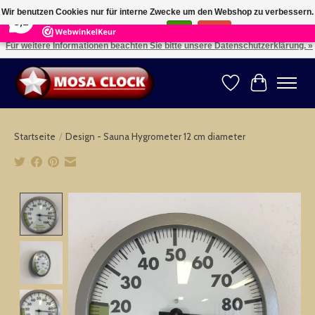
×
164
Reviews
Wir benutzen Cookies nur für interne Zwecke um den Webshop zu verbessern.
8,2
Ist das in Ordnung?
Ja
Nein
Für weitere Informationen beachten Sie bitte unsere Datenschutzerklärung. »
Kies uw taal: NL -- Wählen Sie ihre Sprache: DE -- Choose your language: EN ⇓ ⇒
Wunschzettel
Ihr Warenk
Startseite
/
Design - Sauna Hygrometer 12 cm diameter
Product image slideshow Items