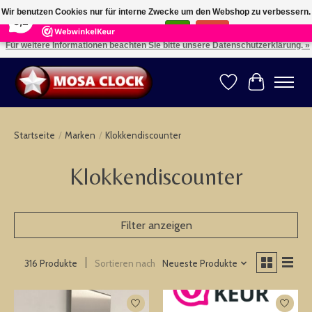
×
164
Reviews
Wir benutzen Cookies nur für interne Zwecke um den Webshop zu verbessern.
8,2
Ist das in Ordnung?
Ja
Nein
Für weitere Informationen beachten Sie bitte unsere Datenschutzerklärung. »
Kies uw taal: NL -- Wählen Sie ihre Sprache: DE -- Choose your language: EN ⇓ ⇒
Wunschzettel
Ihr Warenk
Startseite
/
Marken
/
Klokkendiscounter
Klokkendiscounter
Filter anzeigen
Sortieren nach
Neueste Produkte
316 Produkte