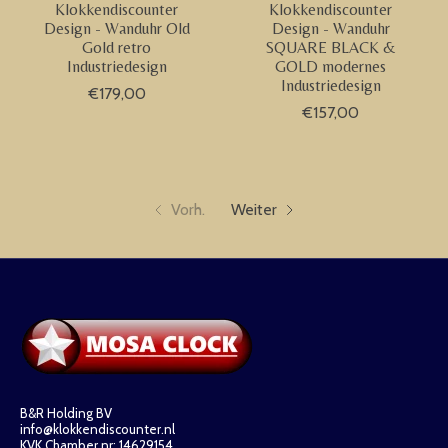
Klokkendiscounter
Klokkendiscounter
Design - Wanduhr Old
Design - Wanduhr
Gold retro
SQUARE BLACK &
Industriedesign
GOLD modernes
Industriedesign
€179,00
€157,00
Vorh.
Weiter
B&R Holding BV
info@klokkendiscounter.nl
KVK Chamber nr: 14629154