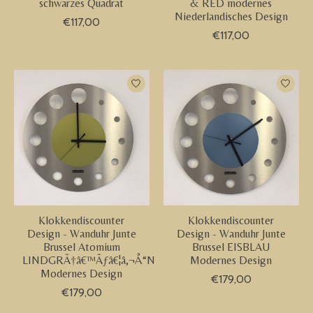
schwarzes Quadrat
& RED modernes
Niederlandisches Design
€117,00
€117,00
Klokkendiscounter
Klokkendiscounter
Design - Wanduhr Junte
Design - Wanduhr Junte
Brussel Atomium
Brussel EISBLAU
LINDGRÃ†â€™Ãƒâ€¦â‚¬Å“N
Modernes Design
Modernes Design
€179,00
€179,00