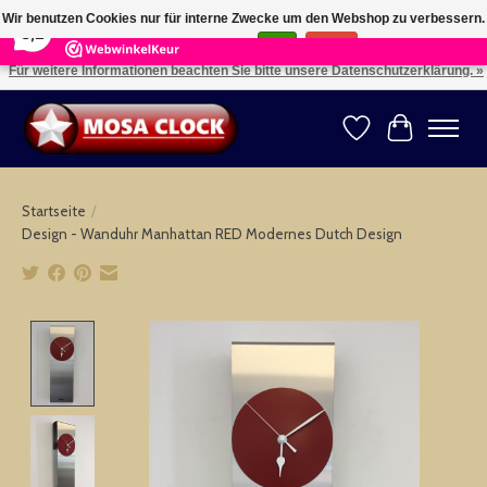
×
164
Reviews
Wir benutzen Cookies nur für interne Zwecke um den Webshop zu verbessern.
8,2
Ist das in Ordnung?
Ja
Nein
Für weitere Informationen beachten Sie bitte unsere Datenschutzerklärung. »
Kies uw taal: NL -- Wählen Sie ihre Sprache: DE -- Choose your language: EN ⇓ ⇒
Wunschzettel
Ihr Warenk
Startseite
/
Design - Wanduhr Manhattan RED Modernes Dutch Design
Product image slideshow Items