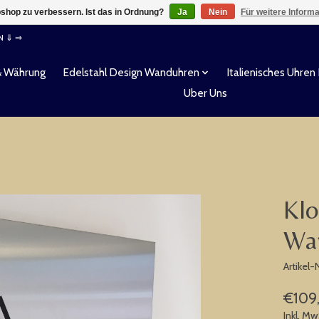
shop zu verbessern. Ist das in Ordnung?
Ja
Nein
Für weitere Inform
EN ⇓ ⇒
& Währung
Edelstahl Design Wanduhren
Italienisches Uhren
Uber Uns
Klo
Wan
Artikel
€109
Inkl. Mw