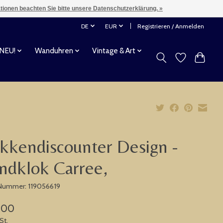
ationen beachten Sie bitte unsere Datenschutzerklärung. »
DE
EUR
Registrieren / Anmelden
 NEU!
Wanduhren
Vintage & Art
kkendiscounter Design -
dklok Carree,
-Nummer: 119056619
,00
St.