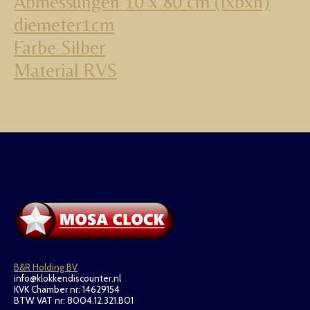
Abmessungen 10 x 80 cm (lxbxh)
diemeter1cm
Farbe Silber
Material RVS
B&R Holding BV
info@klokkendiscounter.nl
KVK Chamber nr: 14629154
BTW VAT nr: 8004.12.321.B01