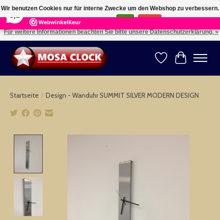
×
164
Reviews
Wir benutzen Cookies nur für interne Zwecke um den Webshop zu verbessern.
8,2
Ist das in Ordnung?
Ja
Nein
Für weitere Informationen beachten Sie bitte unsere Datenschutzerklärung. »
Kies uw taal: NL -- Wählen Sie ihre Sprache: DE -- Choose your language: EN ⇓ ⇒
Wunschzettel
Ihr Warenk
Startseite
/
Design - Wanduhr SUMMIT SILVER MODERN DESIGN
Product image slideshow Items