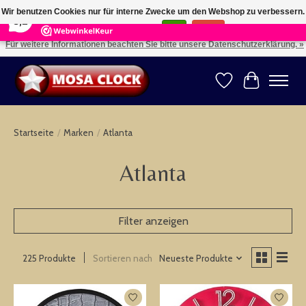
×
164
Reviews
Wir benutzen Cookies nur für interne Zwecke um den Webshop zu verbessern.
8,2
Ist das in Ordnung?
Ja
Nein
Für weitere Informationen beachten Sie bitte unsere Datenschutzerklärung. »
Kies uw taal: NL -- Wählen Sie ihre Sprache: DE -- Choose your language: EN ⇓ ⇒
Wunschzettel
Ihr Warenk
Startseite
/
Marken
/
Atlanta
Atlanta
Filter anzeigen
Sortieren nach
Neueste Produkte
225 Produkte