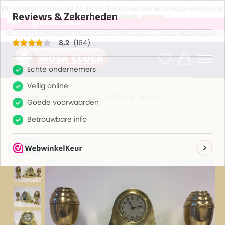
×
164
Reviews
Wir benutzen Cookies nur für interne Zwecke um den Webshop zu verbessern.
8,2
Ist das in Ordnung?
Ja
Nein
Für weitere Informationen beachten Sie bitte unsere Datenschutzerklärung. »
Kies uw taal: NL -- Wählen Sie ihre Sprache: DE -- Choose your language: EN ⇓ ⇒
Wunschzettel
Ihr Warenk
Startseite
/
Design - ART DECO KOPER KLOKKEN SET
Product image slideshow Items