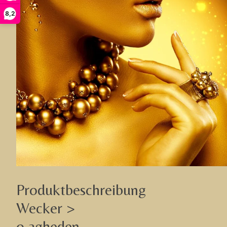
8,2
Produktbeschreibung
Wecker >
o agheden