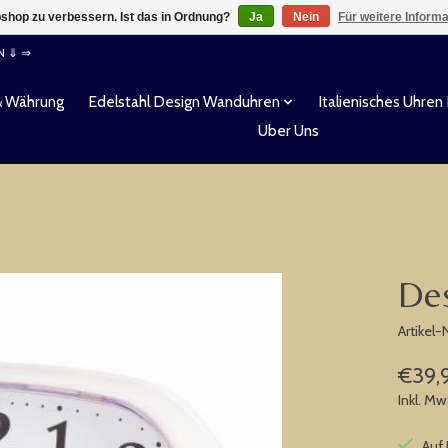
shop zu verbessern. Ist das in Ordnung?
Ja
Nein
Für weitere Inform
EN ⇓ ⇒
& Währung
Edelstahl Design Wanduhren
Italienisches Uhren
Uber Uns
De
Artikel
€39,
Inkl. Mw
Auf