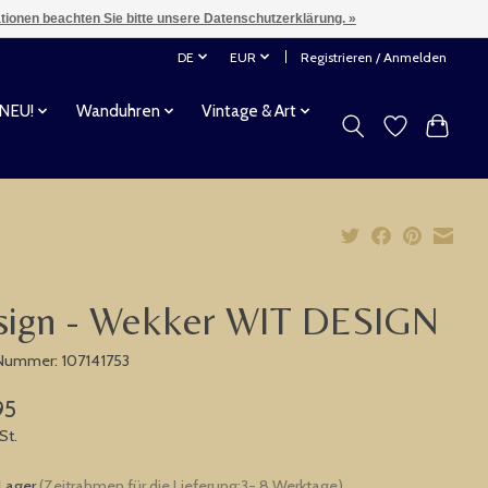
ationen beachten Sie bitte unsere Datenschutzerklärung. »
DE
EUR
Registrieren / Anmelden
 NEU!
Wanduhren
Vintage & Art
sign - Wekker WIT DESIGN
-Nummer: 107141753
95
St.
 Lager
(Zeitrahmen für die Lieferung:3- 8 Werktage)