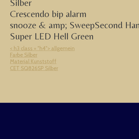
Silber
Crescendo bip alarm
snooze & amp; SweepSecond Ha
Super LED Hell Green
< h3 class = "h4"> allgemein
Farbe Silber
Material Kunststoff
CET SQ826SP Silber