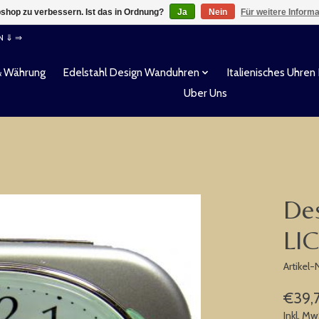
shop zu verbessern. Ist das in Ordnung?
Ja
Nein
Für weitere Inform
EN ⇓ ⇒
& Währung
Edelstahl Design Wanduhren
Italienisches Uhren
Uber Uns
De
LI
Artikel
€39,
Inkl. Mw