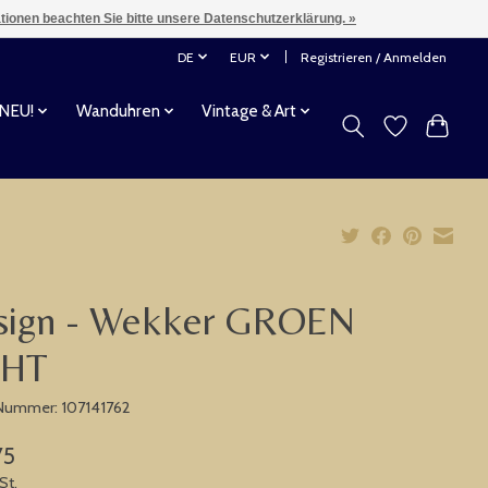
ationen beachten Sie bitte unsere Datenschutzerklärung. »
DE
EUR
Registrieren / Anmelden
 NEU!
Wanduhren
Vintage & Art
sign - Wekker GROEN
CHT
-Nummer: 107141762
75
St.