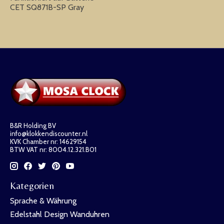
CET SQ871B-SP Gray
B&R Holding BV
info@klokkendiscounter.nl
KVK Chamber nr: 14629154
BTW VAT nr: 8004.12.321.B01
Kategorien
Sprache & Währung
Edelstahl Design Wanduhren