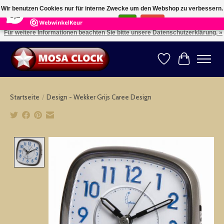
×
164
Reviews
Wir benutzen Cookies nur für interne Zwecke um den Webshop zu verbessern.
8,2
Ist das in Ordnung?
Ja
Nein
Für weitere Informationen beachten Sie bitte unsere Datenschutzerklärung. »
Kies uw taal: NL -- Wählen Sie ihre Sprache: DE -- Choose your language: EN ⇓ ⇒
Wunschzettel
Ihr Warenk
Startseite
/
Design - Wekker Grijs Caree Design
Product image slideshow Items