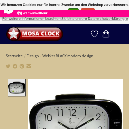
×
164
Reviews
Wir benutzen Cookies nur für interne Zwecke um den Webshop zu verbessern.
8,2
Ist das in Ordnung?
Ja
Nein
Für weitere Informationen beachten Sie bitte unsere Datenschutzerklärung. »
Kies uw taal: NL -- Wählen Sie ihre Sprache: DE -- Choose your language: EN ⇓ ⇒
Wunschzettel
Ihr Warenk
Startseite
/
Design - Wekker BLACK modern design
Product image slideshow Items