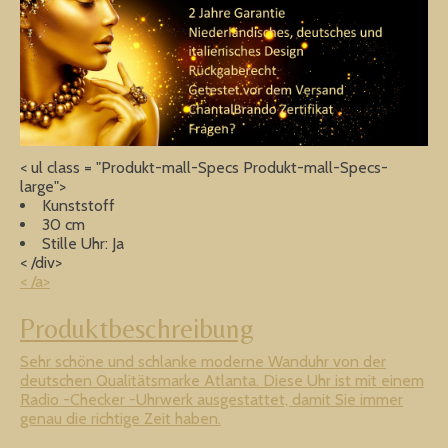
< ul class = "Produkt-mall-Specs Produkt-mall-Specs-
large">
Kunststoff
30 cm
Stille Uhr: Ja
< /div>
< /a>
Produktbeschreibung
Sehr schöne und schlanke moderne Wanduhr von der
deutschen Qualitätsmarke Atlanta. Diese Uhr ist mit einem
Radio -Checker -Uhrwerk ausgestattet, damit Sie immer
genau die richtige Zeit haben.