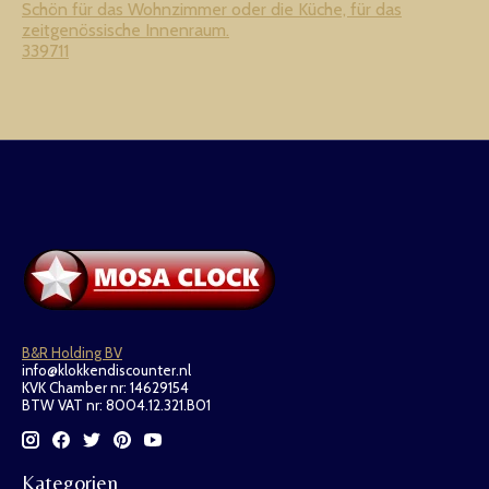
Schön für das Wohnzimmer oder die Küche, für das
zeitgenössische Innenraum.
339711
B&R Holding BV
info@klokkendiscounter.nl
KVK Chamber nr: 14629154
BTW VAT nr: 8004.12.321.B01
Kategorien