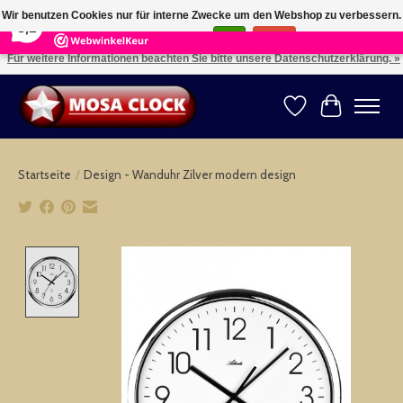
×
164
Reviews
Wir benutzen Cookies nur für interne Zwecke um den Webshop zu verbessern.
8,2
Ist das in Ordnung?
Ja
Nein
Für weitere Informationen beachten Sie bitte unsere Datenschutzerklärung. »
Kies uw taal: NL -- Wählen Sie ihre Sprache: DE -- Choose your language: EN ⇓ ⇒
Wunschzettel
Ihr Warenk
Startseite
/
Design - Wanduhr Zilver modern design
Product image slideshow Items