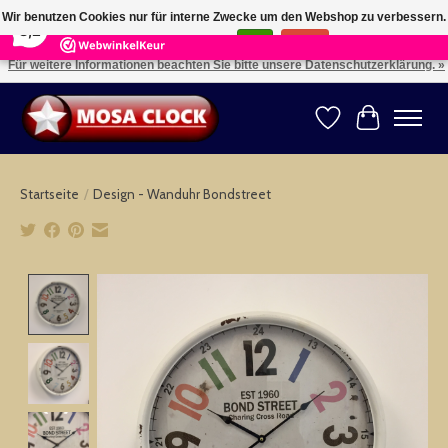
×
164
Reviews
Wir benutzen Cookies nur für interne Zwecke um den Webshop zu verbessern.
8,2
Ist das in Ordnung?
Ja
Nein
Für weitere Informationen beachten Sie bitte unsere Datenschutzerklärung. »
Kies uw taal: NL -- Wählen Sie ihre Sprache: DE -- Choose your language: EN ⇓ ⇒
Wunschzettel
Ihr Warenk
Startseite
/
Design - Wanduhr Bondstreet
Product image slideshow Items