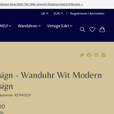
ationen beachten Sie bitte unsere Datenschutzerklärung. »
DE
EUR
Registrieren / Anmelden
 NEU!
Wanduhren
Vintage & Art
sign - Wanduhr Wit Modern
sign
-Nummer: 107141529
00
St.