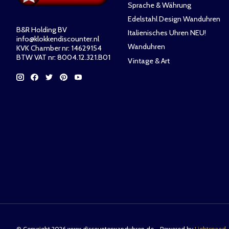
Sprache & Währung
Edelstahl Design Wanduhren
B&R Holding BV
Italienisches Uhren NEU!
info@klokkendiscounter.nl
Wanduhren
KVK Chamber nr: 14629154
BTW VAT nr: 8004.12.321.B01
Vintage & Art
© Copyright 2026 www.discounterwanduhren.de - Powered by
Lightspeed