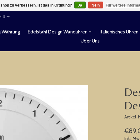
shop zu verbessern. Ist das in Ordnung?
Ja
Nein
Für weitere Inform
EN ⇓ ⇒
& Währung
Edelstahl Design Wanduhren
Italienisches Uhren
Uber Uns
De
De
Artikel
€89,
Inkl. Mw