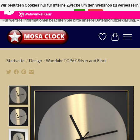
×
164
Reviews
Wir benutzen Cookies nur für interne Zwecke um den Webshop zu verbessern.
8,2
Ist das in Ordnung?
Ja
Nein
Für weitere Informationen beachten Sie bitte unsere Datenschutzerklärung. »
Kies uw taal: NL -- Wählen Sie ihre Sprache: DE -- Choose your language: EN ⇓ ⇒
Wunschzettel
Ihr Warenk
Startseite
/
Design - Wanduhr TOPAZ Silver and Black
Product image slideshow Items