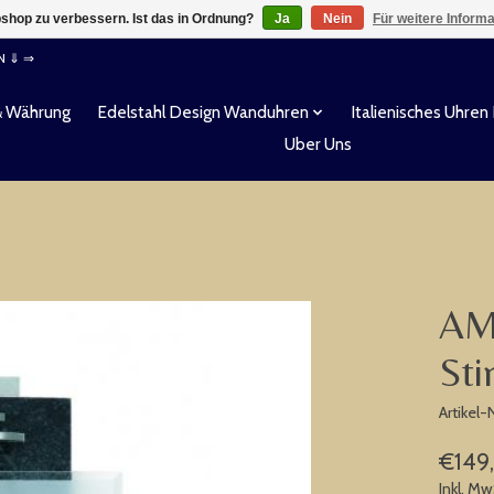
shop zu verbessern. Ist das in Ordnung?
Ja
Nein
Für weitere Inform
EN ⇓ ⇒
& Währung
Edelstahl Design Wanduhren
Italienisches Uhren
Uber Uns
AM
Sti
Artikel
€149
Inkl. Mw