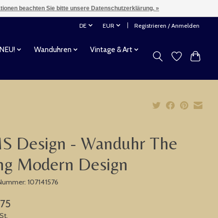
ationen beachten Sie bitte unsere Datenschutzerklärung. »
DE
EUR
Registrieren / Anmelden
 NEU!
Wanduhren
Vintage & Art
S Design - Wanduhr The
ng Modern Design
-Nummer: 107141576
,75
St.