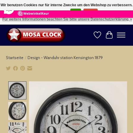
×
164
Reviews
Wir benutzen Cookies nur für interne Zwecke um den Webshop zu verbessern.
8,2
Ist das in Ordnung?
Ja
Nein
Für weitere Informationen beachten Sie bitte unsere Datenschutzerklärung. »
Kies uw taal: NL -- Wählen Sie ihre Sprache: DE -- Choose your language: EN ⇓ ⇒
Wunschzettel
Ihr Warenk
Startseite
/
Design - Wanduhr station Kensington 1879
Product image slideshow Items