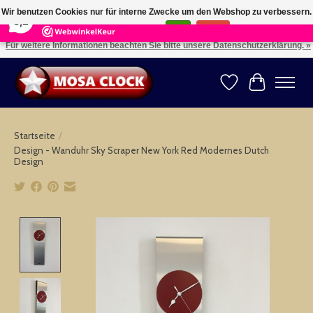
×
164
Reviews
Wir benutzen Cookies nur für interne Zwecke um den Webshop zu verbessern.
8,2
Ist das in Ordnung?
Ja
Nein
Für weitere Informationen beachten Sie bitte unsere Datenschutzerklärung. »
Kies uw taal: NL -- Wählen Sie ihre Sprache: DE -- Choose your language: EN ⇓ ⇒
Wunschzettel
Ihr Warenk
Startseite
/
Design - Wanduhr Sky Scraper New York Red Modernes Dutch
Design
Product image slideshow Items