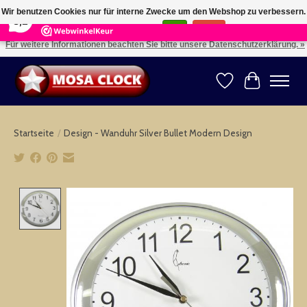
×
164
Reviews
Wir benutzen Cookies nur für interne Zwecke um den Webshop zu verbessern.
8,2
Ist das in Ordnung?
Ja
Nein
Für weitere Informationen beachten Sie bitte unsere Datenschutzerklärung. »
Kies uw taal: NL -- Wählen Sie ihre Sprache: DE -- Choose your language: EN ⇓ ⇒
Wunschzettel
Ihr Warenk
Startseite
/
Design - Wanduhr Silver Bullet Modern Design
Product image slideshow Items