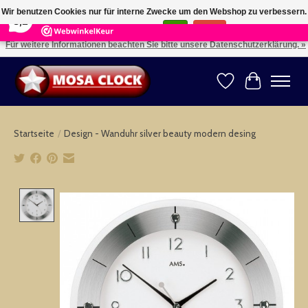
×
164
Reviews
Wir benutzen Cookies nur für interne Zwecke um den Webshop zu verbessern.
8,2
Ist das in Ordnung?
Ja
Nein
Für weitere Informationen beachten Sie bitte unsere Datenschutzerklärung. »
Kies uw taal: NL -- Wählen Sie ihre Sprache: DE -- Choose your language: EN ⇓ ⇒
Wunschzettel
Ihr Warenk
Startseite
/
Design - Wanduhr silver beauty modern desing
Product image slideshow Items