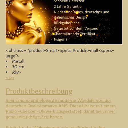
< ul class = "product-Smart-Specs Produkt-mall-Specs-
large">
Metall
30 cm
/div>
< /a>
Produktbeschreibung
Sehr schöne und elegante moderne Wanduhr von der
deutschen Qualitätsmarke AMS. Diese Uhr ist mit einem
Radio -Checker -Uhrwerk ausgestattet, damit Sie immer
genau die richtige Zeit haben.
Schön für das Wohnzimmer oder die Küche für den