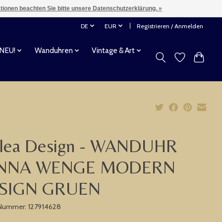
ationen beachten Sie bitte unsere Datenschutzerklärung. »
DE
EUR
Registrieren / Anmelden
 NEU!
Wanduhren
Vintage & Art
llea Design - WANDUHR
NNA WENGE MODERN
SIGN GRUEN
-Nummer: 127914628