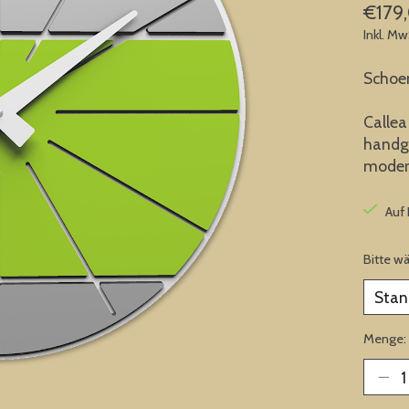
€179
Inkl. Mw
Schoen
Callea
handge
modern
Auf
Bitte w
Menge: