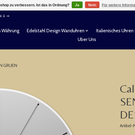
shop zu verbessern. Ist das in Ordnung?
Ja
Nein
Für weitere Inform
EN ⇓ ⇒
& Währung
Edelstahl Design Wanduhren
Italienisches Uhren
Uber Uns
N GRUEN
Ca
SE
DE
Artikel