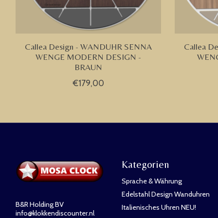
Callea Design - WANDUHR SENNA
Callea 
WENGE MODERN DESIGN -
WEN
BRAUN
€179,00
Kategorien
Sprache & Währung
Edelstahl Design Wanduhren
B&R Holding BV
Italienisches Uhren NEU!
info@klokkendiscounter.nl