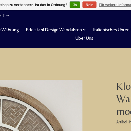
shop zu verbessern. Ist das in Ordnung?
Ja
Nein
Für weitere Inform
EN ⇓ ⇒
& Währung
Edelstahl Design Wanduhren
Italienisches Uhren
Uber Uns
Klo
Wa
mo
Artikel