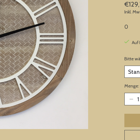
€129,
Inkl. Mw
0
Auf
Bitte w
Menge: