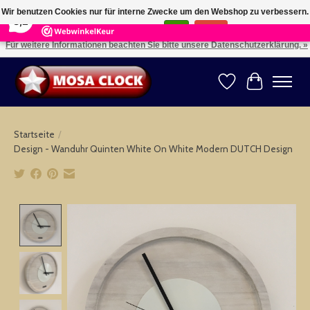
×
164
Reviews
Wir benutzen Cookies nur für interne Zwecke um den Webshop zu verbessern.
8,2
Ist das in Ordnung?
Ja
Nein
Für weitere Informationen beachten Sie bitte unsere Datenschutzerklärung. »
Kies uw taal: NL -- Wählen Sie ihre Sprache: DE -- Choose your language: EN ⇓ ⇒
Wunschzettel
Ihr Warenk
Startseite
/
Design - Wanduhr Quinten White On White Modern DUTCH Design
Product image slideshow Items