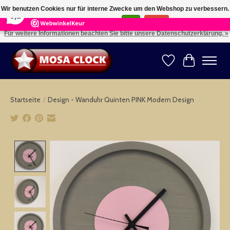
×
164
Reviews
Wir benutzen Cookies nur für interne Zwecke um den Webshop zu verbessern.
8,2
Ist das in Ordnung?
Ja
Nein
Für weitere Informationen beachten Sie bitte unsere Datenschutzerklärung. »
Kies uw taal: NL -- Wählen Sie ihre Sprache: DE -- Choose your language: EN ⇓ ⇒
Wunschzettel
Ihr Warenk
Startseite
/
Design - Wanduhr Quinten PINK Modern Design
Product image slideshow Items