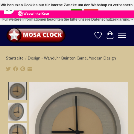
×
164
Reviews
Wir benutzen Cookies nur für interne Zwecke um den Webshop zu verbessern.
8,2
Ist das in Ordnung?
Ja
Nein
Für weitere Informationen beachten Sie bitte unsere Datenschutzerklärung. »
Kies uw taal: NL -- Wählen Sie ihre Sprache: DE -- Choose your language: EN ⇓ ⇒
Wunschzettel
Ihr Warenk
Startseite
/
Design - Wanduhr Quinten Camel Modern Design
Product image slideshow Items