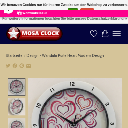
×
164
Reviews
Wir benutzen Cookies nur für interne Zwecke um den Webshop zu verbessern.
8,2
Ist das in Ordnung?
Ja
Nein
Für weitere Informationen beachten Sie bitte unsere Datenschutzerklärung. »
Kies uw taal: NL -- Wählen Sie ihre Sprache: DE -- Choose your language: EN ⇓ ⇒
Wunschzettel
Ihr Warenk
Startseite
/
Design - Wanduhr Purle Heart Modern Design
Product image slideshow Items