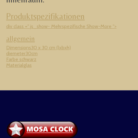
Produktspezifikationen
div class =" js_show- Mehrspezifische Show-More ">
allgemein
Dimensions30 x 30 cm (lxbxh)
diemeter30cm
Farbe schwarz
Materialglas