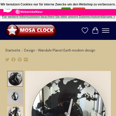
×
164
Reviews
Wir benutzen Cookies nur für interne Zwecke um den Webshop zu verbessern.
8,2
Ist das in Ordnung?
Ja
Nein
Für weitere Informationen beachten Sie bitte unsere Datenschutzerklärung. »
Kies uw taal: NL -- Wählen Sie ihre Sprache: DE -- Choose your language: EN ⇓ ⇒
Wunschzettel
Ihr Warenk
Startseite
/
Design - Wanduhr Planet Earth modern design
Product image slideshow Items