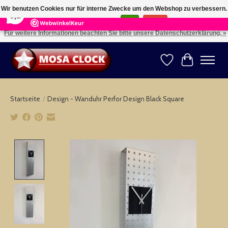
×
164
Reviews
Wir benutzen Cookies nur für interne Zwecke um den Webshop zu verbessern.
8,2
Ist das in Ordnung?
Ja
Nein
Für weitere Informationen beachten Sie bitte unsere Datenschutzerklärung. »
Kies uw taal: NL -- Wählen Sie ihre Sprache: DE -- Choose your language: EN ⇓ ⇒
Wunschzettel
Ihr Warenk
Startseite
/
Design - Wanduhr Perfor Design Black Square
Product image slideshow Items