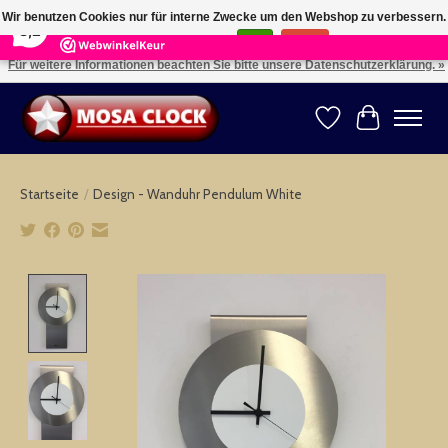
×
164
Reviews
Wir benutzen Cookies nur für interne Zwecke um den Webshop zu verbessern.
8,2
Ist das in Ordnung?
Ja
Nein
Für weitere Informationen beachten Sie bitte unsere Datenschutzerklärung. »
Kies uw taal: NL -- Wählen Sie ihre Sprache: DE -- Choose your language: EN ⇓ ⇒
Wunschzettel
Ihr Warenk
Startseite
/
Design - Wanduhr Pendulum White
Product image slideshow Items