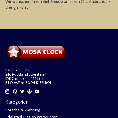
Wir wünschen Ihnen viel Freude an Ihrem Chantalbrando -
Design -Uhr.
B&R Holding BV
info@klokkendiscounter.nl
KVK Chamber nr: 14629154
BTW VAT nr: 8004.12.321.B01
Kategorien
Sprache & Währung
Edelstahl Design Wanduhren