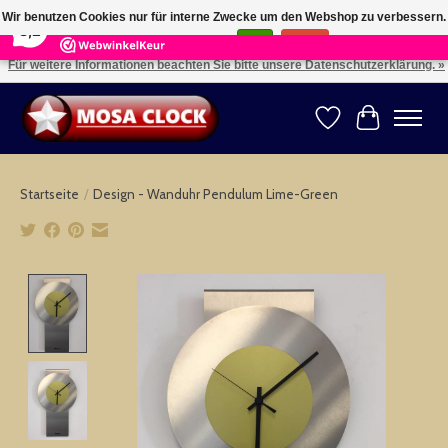
×
164
Reviews
Wir benutzen Cookies nur für interne Zwecke um den Webshop zu verbessern.
8,2
Ist das in Ordnung?
Ja
Nein
Für weitere Informationen beachten Sie bitte unsere Datenschutzerklärung. »
Kies uw taal: NL -- Wählen Sie ihre Sprache: DE -- Choose your language: EN ⇓ ⇒
Wunschzettel
Ihr Warenk
Startseite
/
Design - Wanduhr Pendulum Lime-Green
Product image slideshow Items