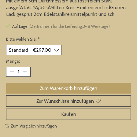
mit einem 3cm Durchmessern aus rostfreiem Stahl
ausgefÃ†â€™Ãƒâ€šÂ¼llten Kreis - mit einem lindGrunen
Lack gesprut 2cm Edelstahlkreismittelpunkt und sch
Auf Lager
(Zeitrahmen für die Lieferung:3- 8 Werktage)
Bitte wählen Sie:
*
Menge:
Zum Warenkorb hinzufügen
Zur Wunschliste hinzufügen
Kaufen
Zum Vergleich hinzufügen