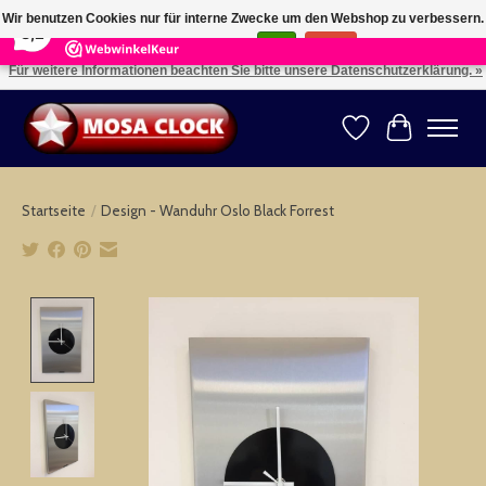
×
164
Reviews
Wir benutzen Cookies nur für interne Zwecke um den Webshop zu verbessern.
8,2
Ist das in Ordnung?
Ja
Nein
Für weitere Informationen beachten Sie bitte unsere Datenschutzerklärung. »
Kies uw taal: NL -- Wählen Sie ihre Sprache: DE -- Choose your language: EN ⇓ ⇒
Wunschzettel
Ihr Warenk
Startseite
/
Design - Wanduhr Oslo Black Forrest
Product image slideshow Items